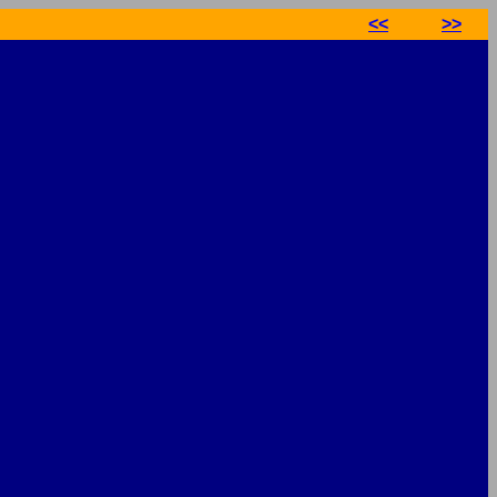
<<
>>