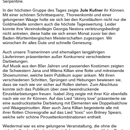
Serpentine.
In der höchsten Gruppe des Tages zeigte
Jule Kufner
ihr Können.
Mit einer schönen Schrittsequenz, Thoreenkombi und einer
gelungenen Waage holte sie sich bei den Kunstläufern nicht nur die
Goldmedaille sondern auch die höchste Tageswertung. Leider
konnte ihre Vereinskollegin Georgia Nestora verletzungsbedingt
nicht antreten, diese hatte sie sich einen Monat zuvor bei den
Baden-Württembergischen Meisterschaften zugezogen. Wir
wünschen ihr alles Gute und schnelle Genesung.
Auch unsere Trainerinnen und ehemaligen langjährigen
Läuferinnen präsentierten außer Konkurrenz verschiedene
Darbietungen.
Auf Musik aus den 80er Jahren und passenden Kostümen zeigten
die Schwestern Jana und Milena Killian eine flotte und mitreisende
Shownummer, welche beim Publikum super ankam. Mit ihren
verschiedenen Schritten, Sprüngen und Hebungen bewiesen sie,
dass sie nach wie vor sicher auf Rollen stehen. Zum Abschluss
konnte sich das Publikum über zwei beeindruckende
Einzeldarbietungen freuen. Isabel Jörg zeigte mit ihrer Kür ebenfalls
nach wie vor ihr Können. Auf das Lied "skinny love" präsentierte sie
eine ausdrucksstarke Darbietung mit Elementen wie Doppelsalchow
und Waagepiroutten. Aber auch Jana Killian begeisterte alle mit
ihrer flotten Choreografie auf das Lied "toxic" von Britney Spears,
welche sehr schöne Pirouettenkombinationen enthielt.
Wiedermal war es eine gelungene Veranstaltung, die ohne die