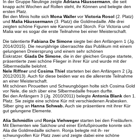
In der Gruppe Neulinge zeigte
Adriana Häussermann
, die seit
knapp acht Wochen auf Rollen steht, ihr Können und belegte den
ersten Platz.
Bei den Minis holte sich
Mona Waller
vor
Victoria Rosol
(2. Platz)
und
Malia Häussermann
(3. Platz) die Goldmedaille. Alle drei
zeigten schöne Figuren wie Kanone und Storch. Für Victoria und
Malia war es sogar die erste Teilnahme bei einer Meisterschaft.
Die talentierte
Fabiana De Simone
siegte bei den Anfängern 1 (Jg.
2014/2015). Die neunjährige überraschte das Publikum mit einem
gelungenen Dreiersprung und einem sehr schönen
Eiskratzer.
Giada De Simone
, die in der gleichen Gruppe startete,
präsentierte zwei schöne Flieger in ihrer Kür und wurde mit der
Silbermedaille belohnt.
Nele Riffner
und
Cosima Thiel
starteten bei den Anfängern 2 (Jg.
2012/2013). Auch für diese beiden war es die allererste Teilnahme
an einer Meisterschaft.
Mit schönen Pirouetten und Schwungbögen holte sich Cosima Gold
vor Nele, die sich über eine Silbermedaille freuen durfte.
Bei den Anfängern 3 (Jg. 2010/2011) belegte
Antonia Blank
den 1.
Platz. Sie zeigte eine schöne Kür mit verschiedenen Arabesken.
Silber ging an
Hanna Schwab.
Auch sie präsentiere mit ihrer Kür
gut gelungene Elemente.
Alia Schmidlin
und
Ronja Viehweger
starten bei den Freiläufern.
Mit Elementen wie Salchow und einer Einfußpirouette konnte sich
Alia die Goldmedaille sichern. Ronja belegte mit ih- rer
schwungvollen Kür Platz zwei und zeigte dabei eine schöne